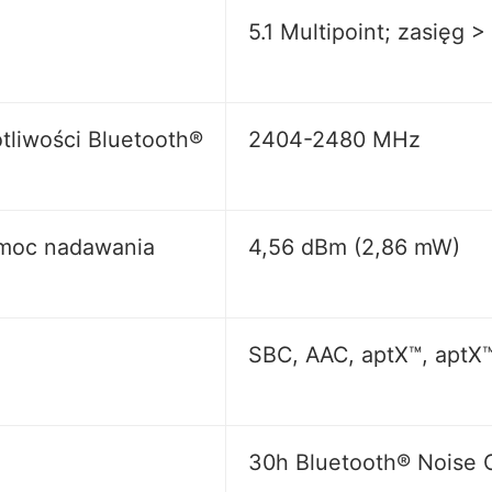
5.1 Multipoint; zasięg >
tliwości Bluetooth
®
2404-2480 MHz
moc nadawania
4,56 dBm (2,86 mW)
SBC, AAC, aptX™, aptX
30h Bluetooth® Noise C