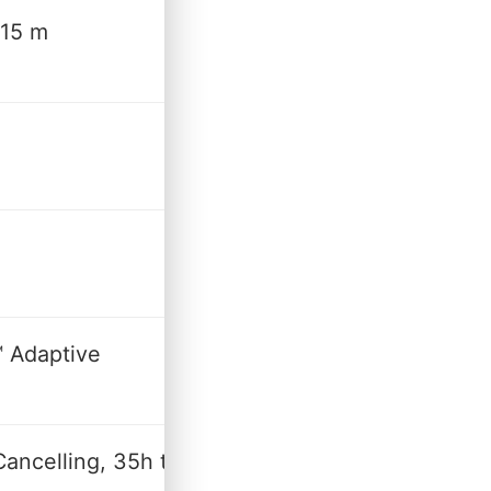
 15 m
™ Adaptive
ancelling, 35h tryb jack, 42h tryb USB DAC