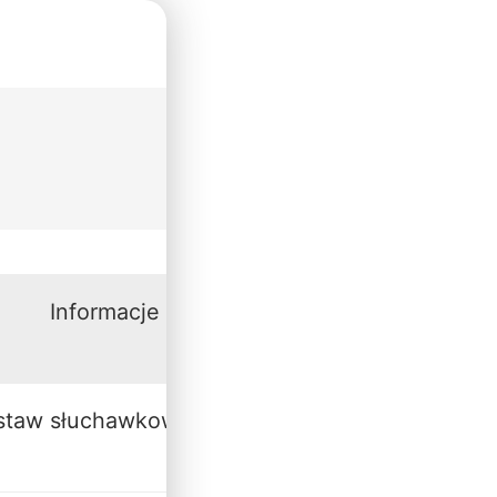
Informacje
staw słuchawkowy, redukcja szumów