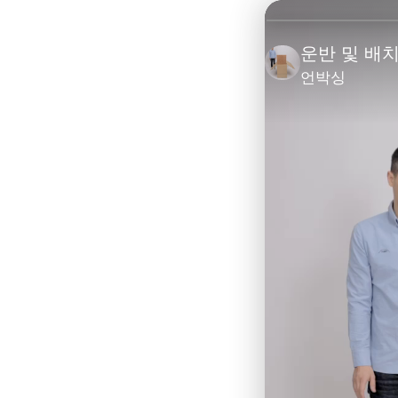
운반 및 배
언박싱