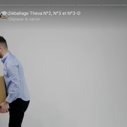
Déballage Theva N°2, N°3 et N°3-D
Déplacer le carton