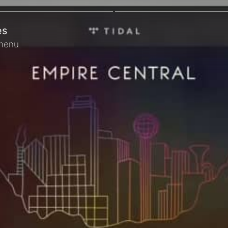
es
menu